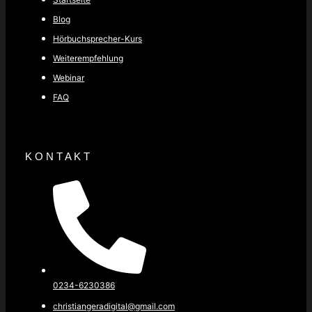
Blog
Hörbuchsprecher-Kurs
Weiterempfehlung
Webinar
FAQ
K O N T A K T
0234-6230386
christiangeradigital@gmail.com