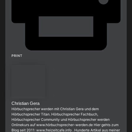
PRINT
Christian Gera
Hörbuchsprecher werden mit Christian Gera und dem
Hörbuchsprecher Titan. Hörbuchsprecher Fachbuch,
Hörbuchsprecher Community und Hörbuchsprecher werden
Onlinekurs auf www.hörbuchsprecher-werden.de Hier gehts zum
Blog seit 2011: www.freizeitcafe.info . Hunderte Artikel aus meiner