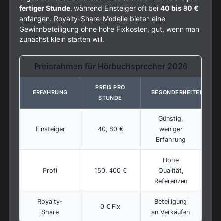
fertiger Stunde
, während Einsteiger oft bei
40 bis 80 €
anfangen. Royalty-Share-Modelle bieten eine
Gewinnbeteiligung ohne hohe Fixkosten, gut, wenn man
zunächst klein starten will.
Preisrahmen für Hörbuchsprecher 2026
PREIS PRO
ERFAHRUNG
BESONDERHEITEN
STUNDE
Günstig,
Einsteiger
40, 80 €
weniger
Erfahrung
Hohe
Profi
150, 400 €
Qualität,
Referenzen
Royalty-
Beteiligung
0 € Fix
Share
an Verkäufen