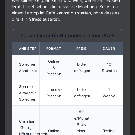
Wer seinen Zeitplan kennt und weiß, wie er am liebsten
lernt, findet schnell die passende Mischung. Selbst mit
einem Laptop im Café kannst du starten, ohne dass es
direkt in Stress ausartet.
Kursanbieter für Hörbuchsprecher 2026
ANBIETER
FORMAT
PREIS
DAUER
Online
Sprecher
bitte
10
&
Akademie
anfragen
Stunden
Präsenz
Sommer
Intensiv-
bitte
1
Akademie
Präsenz
anfragen
Woche
Sprechen
50
€/Monat
Christian
Preis
Gera ,
Online
einer
flexibel
Hörbuchsprecher